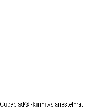
Cupaclad® -kiinnitysjärjestelmät