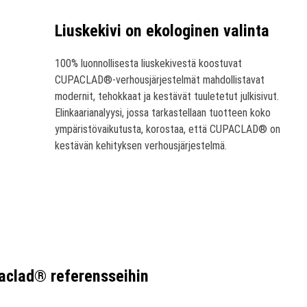
Liuskekivi on ekologinen valinta
100% luonnollisesta liuskekivestä koostuvat
CUPACLAD®-verhousjärjestelmät mahdollistavat
modernit, tehokkaat ja kestävät tuuletetut julkisivut.
Elinkaarianalyysi, jossa tarkastellaan tuotteen koko
ympäristövaikutusta, korostaa, että CUPACLAD® on
kestävän kehityksen verhousjärjestelmä.
aclad® referensseihin