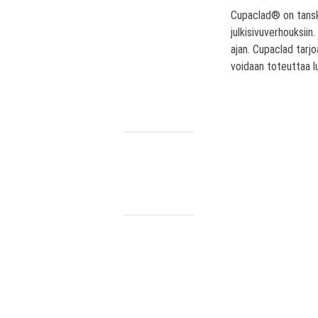
Cupaclad® on tanska
julkisivuverhouksiin
ajan. Cupaclad tarjoa
voidaan toteuttaa luo