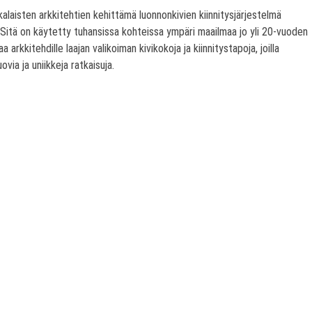
laisten arkkitehtien kehittämä luonnonkivien kiinnitysjärjestelmä
. Sitä on käytetty tuhansissa kohteissa ympäri maailmaa jo yli 20-vuoden
a arkkitehdille laajan valikoiman kivikokoja ja kiinnitystapoja, joilla
via ja uniikkeja ratkaisuja.