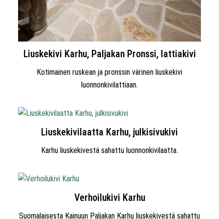
Liuskekivi Karhu, Paljakan Pronssi, lattiakivi
Kotimainen ruskean ja pronssin värinen liuskekivi
luonnonkivilattiaan.
Liuskekivilaatta Karhu, julkisivukivi
Karhu liuskekivestä sahattu luonnonkivilaatta.
Verhoilukivi Karhu
Suomalaisesta Kainuun Paljakan Karhu liuskekivestä sahattu