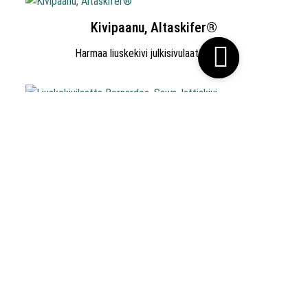
Kivipaanu, Altaskifer®
Harmaa liuskekivi julkisivulaatoituksiin
Liuskekivilaatta Bernardos, Sawn, lattiakivi
Aidosta liuskekivestä sahaamalla valmistettu
luonnonkivilaatta.
Kivipaanu, Himalaja® Musta
Seinäverhouskivi julkisivuihin ja muureihin.
1
2
3
4
→