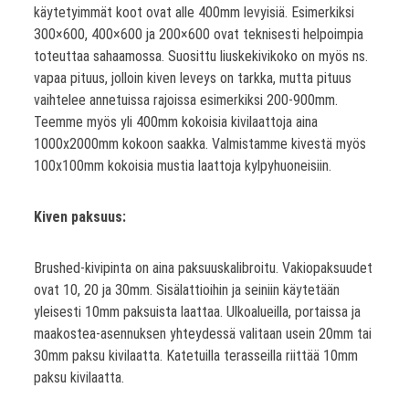
käytetyimmät koot ovat alle 400mm levyisiä. Esimerkiksi
300×600, 400×600 ja 200×600 ovat teknisesti helpoimpia
toteuttaa sahaamossa. Suosittu liuskekivikoko on myös ns.
vapaa pituus, jolloin kiven leveys on tarkka, mutta pituus
vaihtelee annetuissa rajoissa esimerkiksi 200-900mm.
Teemme myös yli 400mm kokoisia kivilaattoja aina
1000x2000mm kokoon saakka. Valmistamme kivestä myös
100x100mm kokoisia mustia laattoja kylpyhuoneisiin.
Kiven paksuus:
Brushed-kivipinta on aina paksuuskalibroitu. Vakiopaksuudet
ovat 10, 20 ja 30mm. Sisälattioihin ja seiniin käytetään
yleisesti 10mm paksuista laattaa. Ulkoalueilla, portaissa ja
maakostea-asennuksen yhteydessä valitaan usein 20mm tai
30mm paksu kivilaatta. Katetuilla terasseilla riittää 10mm
paksu kivilaatta.