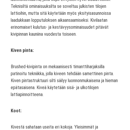
Teknisiltä ominaisuuksilta se soveltuu julkisten tilojen
lattioihin, mutta sitä käytetään myös yksityisasunnoissa
laadukkaan lopputuloksen aikaansaamiseksi. Kivilaatan
erinomaiset kulutus- ja kestävyysominaisuudet pitävät
kivipinnan kauniina vuodesta toiseen.
Kiven pinta:
Brushed-kivipinta on mekaanisesti timanttiharjaksilla
patinoitu tekniikka, jolla kiveen tehdään samettinen pinta.
Kiven pintastruktuuri silti säilyy luonnonmukaisena ja hieman
epätasaisena. Kiveä käytetään sisä- ja ulkotilojen
lattiapinnoitteena.
Koot:
Kivestä sahataan useita eri kokoja. Yleisimmät ja