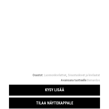
Osastot:
Luonnonkivilattiat
,
Sisustuskivet ja kivilaatat
Avainsana tuotteelle
Bernardos
KYSY LISÄÄ
TILAA NÄYTEKAPPALE