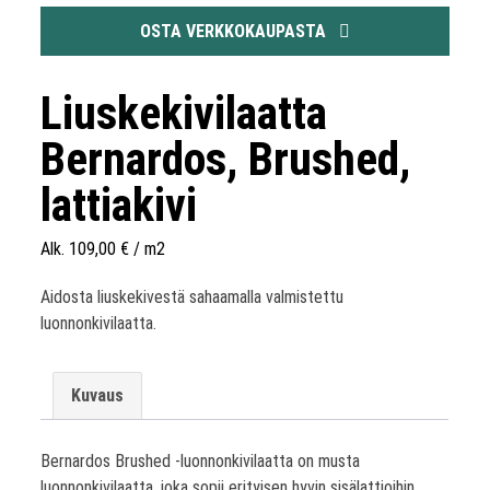
OSTA VERKKOKAUPASTA
Liuskekivilaatta
Bernardos, Brushed,
lattiakivi
Alk.
109,00
€
/ m2
Aidosta liuskekivestä sahaamalla valmistettu
luonnonkivilaatta.
Kuvaus
Bernardos Brushed -luonnonkivilaatta on musta
luonnonkivilaatta, joka sopii erityisen hyvin sisälattioihin.