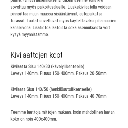
päälle, tai laastiasennuksena. Oikein asennettuna kivi
soveltuu myös paikoitusalueille. Liuskekivilaatalla voidaan
pinnoittaa muun muassa sisäänkäynnit, autopaikat ja
terassit. Laatat soveltuvat myös käytettäväksi pihamuurien
kansikivenä. Lisätietoa laatoista sekä asennuksesta voit
kysyä myynnistämme.
Kivilaattojen koot
Kivilaatta Sisu 140/30 (kävelyliikenteelle)
Leveys 140mm, Pituus 150-400mm, Paksus 20-50mm
Kivilaata Sisu 140/50 (henkilöautoliikenteelle)
Leveys 140mm, Pituus 150-400mm, Paksus 40-70mm
Teemme laattoja mittojen mukaan. Isoin mahdollinen laatan
koko on noin 400x400mm.