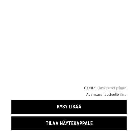
Osasto:
Liuskekivet pihaan
Avainsana tuotteelle
Sisu
KYSY LISÄÄ
TILAA NÄYTEKAPPALE