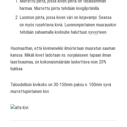
Murrettu pinta, jossa kiven pinta on tasaisemman
harmaa. Murrettu pinta tehdään kivigiljotiinilla.
Luonnon pinta, jossa kiven väri on kirjavampi. Seassa
on myös rusehtavia kiviä. Luonnonpintainen muurauskivi
tehdään sahaamalla kivilouhe haluttuun syvyyteen.
Huomaathan, että kivimenekki ilmoitetaan muuratun sauman
kanssa. Mikäli kivet ladotaan ns. norjalaiseen tapaan ilman
laastisaumaa, on kokonaismäärään laskettava noin 20%
hukkaa.
Taloudellisin kivikoko on 30-150mm paksu n. 100mm syvä
murrettupintainen kivi.