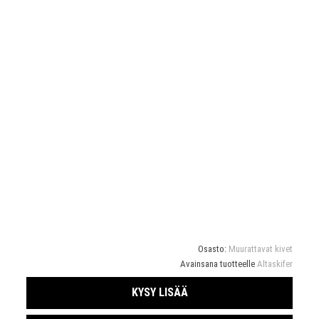
Osasto:
Muurattavat kivet
Avainsana tuotteelle
Altaskifer
KYSY LISÄÄ