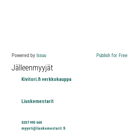
Powered by
Issuu
Publish for Free
Jälleenmyyjät
Kivitori.fi verkkokauppa
Liuskemestarit
0207 995 660
myynti@liuskemestarit.fi