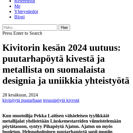
Referenssit
Me
Yhteystiedot
Blogi
Haku:
Press Enter to Search
Kivitorin kesän 2024 uutuus:
puutarhapöytä kivestä ja
metallista on suomalaista
designia ja uniikkia yhteistyötä
28 kesäkuun, 2024
kivipöytä puutarhaan
terassipöytä kivestä
Kun muotoilija Pekka Laitisen vähäeleisen tyylikkäät
metallijalat yhdistetään Liuskemestareiden viimeistelemään
pöytätasoon, syntyy Pihapöytä Ajaton. Ajaton on myös
huoleton. Helppohoitoinen puutarhapöytä sopii moniin