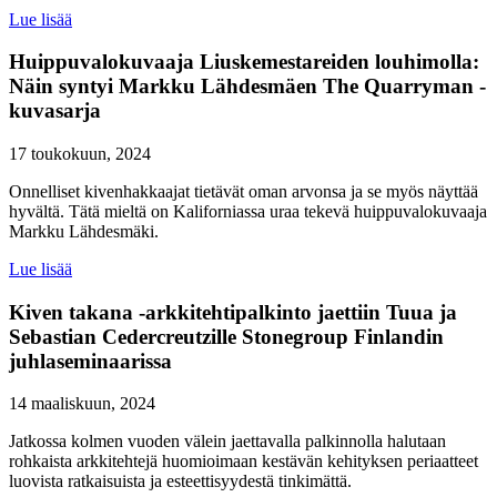
Lue lisää
Huippuvalokuvaaja Liuskemestareiden louhimolla:
Näin syntyi Markku Lähdesmäen The Quarryman -
kuvasarja
17 toukokuun, 2024
Onnelliset kivenhakkaajat tietävät oman arvonsa ja se myös näyttää
hyvältä. Tätä mieltä on Kaliforniassa uraa tekevä huippuvalokuvaaja
Markku Lähdesmäki.
Lue lisää
Kiven takana -arkkitehtipalkinto jaettiin Tuua ja
Sebastian Cedercreutzille Stonegroup Finlandin
juhlaseminaarissa
14 maaliskuun, 2024
Jatkossa kolmen vuoden välein jaettavalla palkinnolla halutaan
rohkaista arkkitehtejä huomioimaan kestävän kehityksen periaatteet
luovista ratkaisuista ja esteettisyydestä tinkimättä.