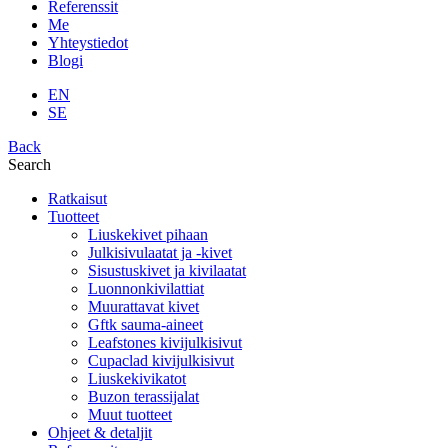
Referenssit
Me
Yhteystiedot
Blogi
EN
SE
Back
Search
Ratkaisut
Tuotteet
Liuskekivet pihaan
Julkisivulaatat ja -kivet
Sisustuskivet ja kivilaatat
Luonnonkivilattiat
Muurattavat kivet
Gftk sauma-aineet
Leafstones kivijulkisivut
Cupaclad kivijulkisivut
Liuskekivikatot
Buzon terassijalat
Muut tuotteet
Ohjeet & detaljit