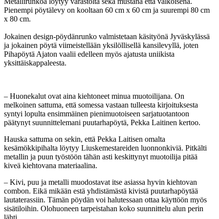
Metallirunkoa löytyy varastolta sekä mustana että valkoisena.
Pienempi pöytälevy on kooltaan 60 cm x 60 cm ja suurempi 80 cm
x 80 cm.
Jokainen design-pöydänrunko valmistetaan käsityönä Jyväskylässä
ja jokainen pöytä viimeistellään yksilöllisellä kansilevyllä, joten
Pihapöytä Ajaton vaalii edelleen myös ajatusta uniikista
yksittäiskappaleesta.
– Huonekalut ovat aina kiehtoneet minua muotoilijana. On
melkoinen sattuma, että somessa vastaan tulleesta kirjoituksesta
syntyi lopulta ensimmäinen pienimuotoiseen sarjatuotantoon
päätynyt suunnittelemani puutarhapöytä, Pekka Laitinen kertoo.
Hauska sattuma on sekin, että Pekka Laitisen omalta
kesämökkipihalta löytyy Liuskemestareiden luonnonkiviä. Pitkälti
metallin ja puun työstöön tähän asti keskittynyt muotoilija pitää
kiveä kiehtovana materiaalina.
– Kivi, puu ja metalli muodostavat itse asiassa hyvin kiehtovan
combon. Eikä mikään estä yhdistämästä kivistä puutarhapöytää
lautaterassiin. Tämän pöydän voi halutessaan ottaa käyttöön myös
sisätiloihin. Olohuoneen tarpeistahan koko suunnittelu alun perin
lähti.