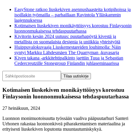
EasyStone ratkoo liuskekiven asennushaasteita kotipihoissa ja
isoillakin työmailla – parhaillaan Ravintola Ylläskammin
laajennuksessa
Kotimaisen liuskekiven monikäyttöisyys korostuu Finlaysonin
luonnonmukaisessa tehdaspuutarhassa
Kivitorin kesän 2024 uutuus: puutarhapöytä kivestä ja
metallista on suomalaista designia ja uniikkia yhteistyötä
Huippuvalokuvaaja Liuskemestareiden louhimolla: Näin
syntyi Markku Lähdesmäen The Quarryman -kuvasarja
Kiven takana -arkkitehtipalkinto jaettiin Tuua ja Sebastian
Cedercreutzille Stonegroup Finlandin juhlaseminaarissa
Kotimaisen liuskekiven monikäyttöisyys korostuu
Finlaysonin luonnonmukaisessa tehdaspuutarhassa
27 heinäkuun, 2024
Luonnon monimuotoisuutta työssään vaaliva pääpuutarhuri Santeri
Urhonen rakastaa luonnonkiveä piharakentamisen materiaalina ja
erityisesti liuskekiven loputonta muuntautumiskykyä.