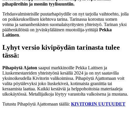
pihapiireihin ja moniin tyylisuuntiin.
Tehdasvalmisteisille puutarhapöydille on nyt tarjolla vaihtoehto, jolla
on poikkeuksellisen kiehtova tarina. Tarinassa korostuu somen
voima ja samanhenkisten suomalaisyritysten yhteistyö. Tarinan yksi
päähenkilöistä on jyväskyläläinen muotoilija-yrittäjä
Pekka
Laitinen
.
Lyhyt versio kivipöydän tarinasta tulee
tässä:
Pihapöytä Ajaton
saapui markkinoille Pekka Laitisen ja
Liuskemestareiden yhteistyönä kesällä 2024 ja on nyt saatavilla
yksinoikeudella Kivitorin valikoimissa. Pihapöytä Ajattomaan
voit
valita pöytälevyksi joko liuskekiveä, kotimaista graniittia tai
keraamista laattaa. Kaikki kestäviä ja helppohoitoisia materiaaleja
ulkokäytössä. Metallijalkoja löytyy varastolta valkoisena ja mustana.
Tutustu Pihapöytä Ajattomaan täällä:
KIVITORIN UUTUUDET