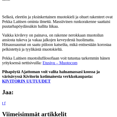
Selkeä, eleetön ja yksinkertainen muotokieli ja ohuet rakenteet ovat
Pekka Laitisen ominta ilmettä. Massiivinen runkorakenne saattaisi
puutarhapöydässäkin hallita liikaa.
Vaikka kivilevy on painava, on rakenne nerokkaan muotoilun
ansiosta tukeva ja vakaa jalkojen keveydestä huolimatta.
Hitsaussaumat on saatu piiloon katseilta, mikä entisestään korostaa
pelkistettyä ja tyylikästä muotokieltä.
Pekka Laitisen muotoilufilosofiaan voit tutustua tarkemmin hänen
yrityksensä nettisivuilla:
Etusivu – Muotocom
Pihapöytä Ajattoman voit valita haluamassasi koossa ja
värisävyssä Kivitorin kotimaisesta verkkokaupasta:
KIVITORIN UUTUUDET
Jaa:
t
f
Viimeisimmät artikkelit