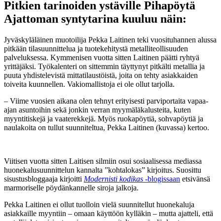
Pitkien tarinoiden ystäville Pihapöytä
Ajattoman syntytarina kuuluu näin:
Jyväskyläläinen muotoilija Pekka Laitinen teki vuosituhannen alussa
pitkään tilasuunnittelua ja tuotekehitystä metalliteollisuuden
palveluksessa. Kymmenisen vuotta sitten Laitinen päätti ryhtyä
yrittäjäksi. Työkalenteri on sittemmin täyttynyt pitkälti metallia ja
puuta yhdistelevistä mittatilaustöistä, joita on tehty asiakkaiden
toiveita kuunnellen. Vakiomallistoja ei ole ollut tarjolla.
– Viime vuosien aikana olen tehnyt erityisesti parviportaita vapaa-
ajan asuntoihin sekä jonkin verran myymäläkalusteita, kuten
myyntitiskejä ja vaaterekkejä. Myös ruokapöytiä, sohvapöytiä ja
naulakoita on tullut suunniteltua, Pekka Laitinen (kuvassa) kertoo.
Viitisen vuotta sitten Laitisen silmiin osui sosiaalisessa mediassa
huonekalusuunnittelun kannalta ”kohtalokas” kirjoitus. Suosittu
sisustusbloggaaja kirjoitti
Modernisti kodikas
-blogissaan
etsivänsä
marmoriselle pöydänkannelle siroja jalkoja.
Pekka Laitinen ei ollut tuolloin vielä suunnitellut huonekaluja
asiakkaille myyntiin – omaan käyttöön kylläkin – mutta ajatteli, että