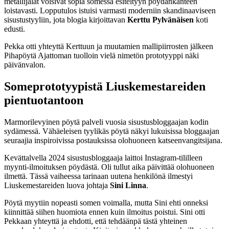
metallijalat voisivat sopia somessa esiteltyyn pöydänkanteen
loistavasti. Lopputulos istuisi varmasti moderniin skandinaaviseen
sisustustyyliin, jota blogia kirjoittavan
Kerttu
Pylvänäisen
koti
edusti.
Pekka otti yhteyttä Kerttuun ja muutamien mallipiirrosten jälkeen
Pihapöytä Ajattoman tuolloin vielä nimetön prototyyppi näki
päivänvalon.
Someprototyypistä Liuskemestareiden
pientuotantoon
Marmorilevyinen pöytä palveli vuosia sisustusbloggaajan kodin
sydämessä. Vähäeleisen tyylikäs pöytä näkyi lukuisissa bloggaajan
seuraajia inspiroivissa postauksissa olohuoneen katseenvangitsijana.
Kevättalvella 2024 sisustusbloggaaja laittoi Instagram-tililleen
myynti-ilmoituksen pöydästä. Oli tullut aika päivittää olohuoneen
ilmettä. Tässä vaiheessa tarinaan uutena henkilönä ilmestyi
Liuskemestareiden luova johtaja
Sini Linna
.
Pöytä myytiin nopeasti somen voimalla, mutta Sini ehti onneksi
kiinnittää siihen huomiota ennen kuin ilmoitus poistui. Sini otti
Pekkaan yhteyttä ja ehdotti, että tehdäänpä tästä yhteinen