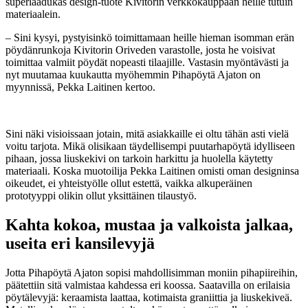
superlaadukas design-tuote Kivitorin verkkokauppaan heille tutuin
materiaalein.
– Sini kysyi, pystyisinkö toimittamaan heille hieman isomman erän
pöydänrunkoja Kivitorin Oriveden varastolle, josta he voisivat
toimittaa valmiit pöydät nopeasti tilaajille. Vastasin myöntävästi ja
nyt muutamaa kuukautta myöhemmin Pihapöytä Ajaton on
myynnissä, Pekka Laitinen kertoo.
Sini näki visioissaan jotain, mitä asiakkaille ei oltu tähän asti vielä
voitu tarjota. Mikä olisikaan täydellisempi puutarhapöytä idylliseen
pihaan, jossa liuskekivi on tarkoin harkittu ja huolella käytetty
materiaali. Koska muotoilija Pekka Laitinen omisti oman designinsa
oikeudet, ei yhteistyölle ollut estettä, vaikka alkuperäinen
prototyyppi olikin ollut yksittäinen tilaustyö.
Kahta kokoa, mustaa ja valkoista jalkaa,
useita eri kansilevyjä
Jotta Pihapöytä Ajaton sopisi mahdollisimman moniin pihapiireihin,
päätettiin sitä valmistaa kahdessa eri koossa. Saatavilla on erilaisia
pöytälevyjä: keraamista laattaa, kotimaista graniittia ja liuskekiveä.