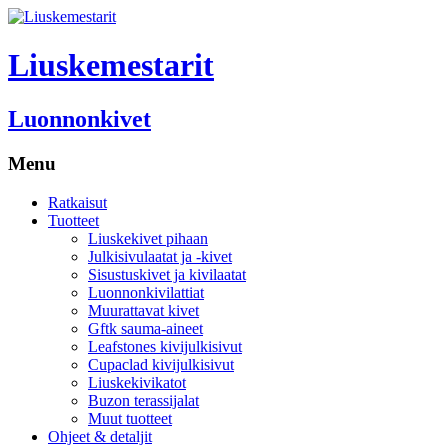
Liuskemestarit
Luonnonkivet
Menu
Ratkaisut
Tuotteet
Liuskekivet pihaan
Julkisivulaatat ja -kivet
Sisustuskivet ja kivilaatat
Luonnonkivilattiat
Muurattavat kivet
Gftk sauma-aineet
Leafstones kivijulkisivut
Cupaclad kivijulkisivut
Liuskekivikatot
Buzon terassijalat
Muut tuotteet
Ohjeet & detaljit