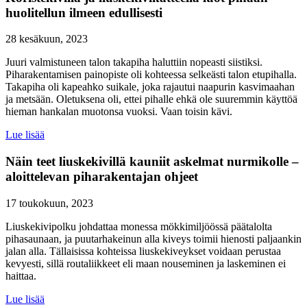
huolitellun ilmeen edullisesti
28 kesäkuun, 2023
Juuri valmistuneen talon takapiha haluttiin nopeasti siistiksi.
Piharakentamisen painopiste oli kohteessa selkeästi talon etupihalla.
Takapiha oli kapeahko suikale, joka rajautui naapurin kasvimaahan
ja metsään. Oletuksena oli, ettei pihalle ehkä ole suuremmin käyttöä
hieman hankalan muotonsa vuoksi. Vaan toisin kävi.
Lue lisää
Näin teet liuskekivillä kauniit askelmat nurmikolle –
aloittelevan piharakentajan ohjeet
17 toukokuun, 2023
Liuskekivipolku johdattaa monessa mökkimiljöössä päätalolta
pihasaunaan, ja puutarhakeinun alla kiveys toimii hienosti paljaankin
jalan alla. Tällaisissa kohteissa liuskekiveykset voidaan perustaa
kevyesti, sillä routaliikkeet eli maan nouseminen ja laskeminen ei
haittaa.
Lue lisää