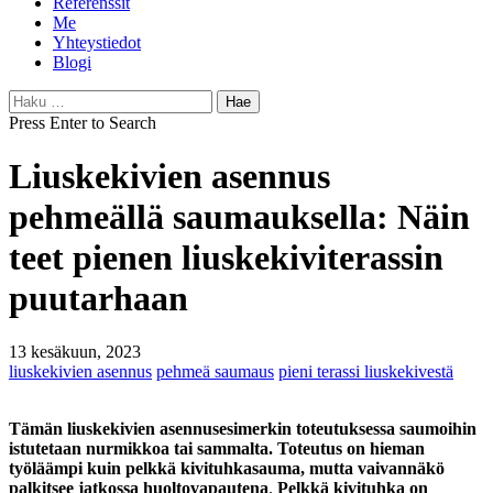
Referenssit
Me
Yhteystiedot
Blogi
Haku:
Press Enter to Search
Liuskekivien asennus
pehmeällä saumauksella: Näin
teet pienen liuskekiviterassin
puutarhaan
13 kesäkuun, 2023
liuskekivien asennus
pehmeä saumaus
pieni terassi liuskekivestä
Tämän liuskekivien asennusesimerkin toteutuksessa saumoihin
istutetaan nurmikkoa tai sammalta. Toteutus on hieman
työläämpi kuin pelkkä kivituhkasauma, mutta vaivannäkö
palkitsee jatkossa huoltovapautena
.
Pelkkä kivituhka on