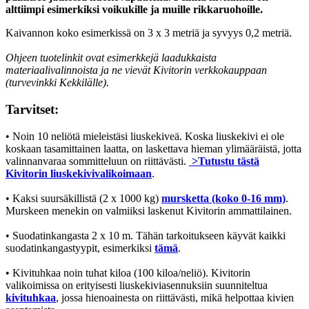
alttiimpi esimerkiksi voikukille ja muille rikkaruohoille.
Kaivannon koko esimerkissä on 3 x 3 metriä ja syvyys 0,2 metriä.
Ohjeen tuotelinkit ovat esimerkkejä laadukkaista
materiaalivalinnoista ja ne vievät Kivitorin verkkokauppaan
(turvevinkki Kekkilälle).
Tarvitset:
• Noin 10 neliötä mieleistäsi liuskekiveä. Koska liuskekivi ei ole
koskaan tasamittainen laatta, on laskettava hieman ylimääräistä, jotta
valinnanvaraa sommitteluun on riittävästi.
>Tutustu tästä
Kivitorin liuskekivivalikoimaan
.
• Kaksi suursäkillistä (2 x 1000 kg)
mursketta (koko 0-16 mm)
.
Murskeen menekin on valmiiksi laskenut Kivitorin ammattilainen.
• Suodatinkangasta 2 x 10 m. Tähän tarkoitukseen käyvät kaikki
suodatinkangastyypit, esimerkiksi
tämä
.
• Kivituhkaa noin tuhat kiloa (100 kiloa/neliö). Kivitorin
valikoimissa on erityisesti liuskekiviasennuksiin suunniteltua
kivituhkaa
, jossa hienoainesta on riittävästi, mikä helpottaa kivien