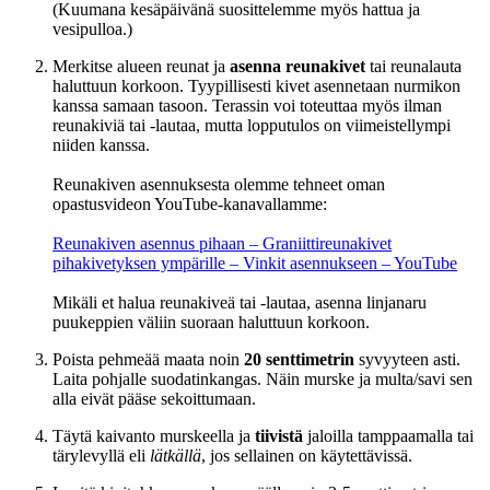
(Kuumana kesäpäivänä suosittelemme myös hattua ja
vesipulloa.)
Merkitse alueen reunat ja
asenna reunakivet
tai reunalauta
haluttuun korkoon. Tyypillisesti kivet asennetaan nurmikon
kanssa samaan tasoon. Terassin voi toteuttaa myös ilman
reunakiviä tai -lautaa, mutta lopputulos on viimeistellympi
niiden kanssa.
Reunakiven asennuksesta olemme tehneet oman
opastusvideon YouTube-kanavallamme:
Reunakiven asennus pihaan – Graniittireunakivet
pihakivetyksen ympärille – Vinkit asennukseen – YouTube
Mikäli et halua reunakiveä tai -lautaa, asenna linjanaru
puukeppien väliin suoraan haluttuun korkoon.
Poista pehmeää maata noin
20 senttimetrin
syvyyteen asti.
Laita pohjalle suodatinkangas. Näin murske ja multa/savi sen
alla eivät pääse sekoittumaan.
Täytä kaivanto murskeella ja
tiivistä
jaloilla tamppaamalla tai
tärylevyllä eli
lätkällä
, jos sellainen on käytettävissä.