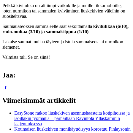
Pelkkä kivituhka on alttiimpi voikukille ja muille rikkaruohoille,
joten nurmikon tai sammalen kylväminen liuskekivien väleihin on
suositeltavaa.
Saumausseoksen sammaleelle saat sekoittamalla
kivituhkaa (6/10),
rodo-multaa (3/10) ja sammalsilppua (1/10)
.
Lakaise saumat multaa täyteen ja istuta sammalseos tai nurmikon
siemenet.
Valmista tuli. Se on siinä!
Jaa:
t
f
Viimeisimmät artikkelit
EasyStone ratkoo liuskekiven asennushaasteita kotipihoissa ja
isoillakin työmailla – parhaillaan Ravintola Ylläskammin
laajennuksessa
Kotimaisen liuskekiven monikäyttöisyys korostuu Finlaysonin