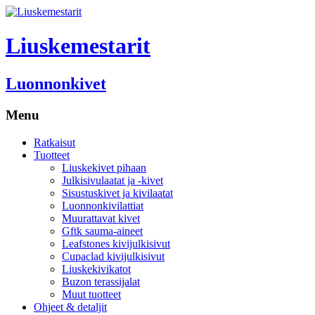
Liuskemestarit
Luonnonkivet
Menu
Ratkaisut
Tuotteet
Liuskekivet pihaan
Julkisivulaatat ja -kivet
Sisustuskivet ja kivilaatat
Luonnonkivilattiat
Muurattavat kivet
Gftk sauma-aineet
Leafstones kivijulkisivut
Cupaclad kivijulkisivut
Liuskekivikatot
Buzon terassijalat
Muut tuotteet
Ohjeet & detaljit