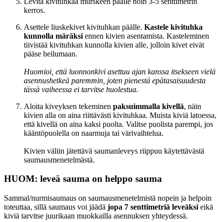
Levitä kivituhkaa murskeen päälle noin 3-5 senttimetrin
kerros.
Asettele liuskekivet kivituhkan päälle.
Kastele kivituhka
kunnolla märäksi
ennen kivien asentamista. Kasteleminen
tiivistää kivituhkan kunnolla kivien alle, jolloin kivet eivät
pääse heilumaan.
Huomioi, että luonnonkivi asettuu ajan kanssa itsekseen vielä
asennushetkeä paremmin, joten pienestä epätasaisuudesta
tässä vaiheessa ei tarvitse huolestua.
Aloita kiveyksen tekeminen
paksuimmalla kivellä
, näin
kivien alla on aina riittävästi kivituhkaa. Muista kiviä latoessa,
että kivellä on aina kaksi puolta. Valitse puolista parempi, jos
kääntöpuolella on naarmuja tai värivaihtelua.
Kivien väliin jätettävä saumanleveys riippuu käytettävästä
saumausmenetelmästä.
HUOM: leveä sauma on helppo sauma
Sammal/nurmisaumaus on saumausmenetelmistä nopein ja helpoin
toteuttaa, sillä saumaus voi jäädä
jopa 7 senttimetriä leveäksi
eikä
kiviä tarvitse juurikaan muokkailla asennuksen yhteydessä.