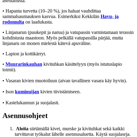
asentamista.
• Hapanta turvetta (10–20 %), jos haluat vauhdittaa
sammalsaumauksen kasvua. Esimerkiksi Kekkilän
Havu- ja
rodomulta
on laadukasta.
• Linjanarun (puukepit ja narua) ja vatupassin varmistamaan terassin
kohdistusta maastoon. Myös pelkällä vatupassilla pärjää, mutta
linjanaru on monen mielestä kätevä apuväline.
• Lapion ja kottikärryt.
•
Muurarinkauhan
kivituhkan käsittelyyn (myös istutuslapio
toimii).
• Vasaran kivien muotoiluun (aivan tavallinen vasara käy hyvin).
• Ison
kuminuijan
kivien tiivistämiseen.
• Kastelukannun ja suojalasit.
Asennusohjeet
Aloita
siirtämällä kivet, murske ja kivituhkat sekä kaikki
tarvittavat työkalut lähelle asennusaluetta. Käytä suojalaseja.