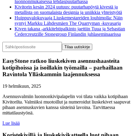
luonnonmukaisessa tehdaspuutarhassa
Kivitorin kesän 2024 uutuus: puutarhapöytä kivestä ja
metallista on suomalaista designia ja uniikkia yhteistyötä
Huippuvalokuvaaja Liuskemestareiden louhimolla: Näin
syntyi Markku Lähdesmäen The Quarryman -kuvasarja
Kiven takana -arkkitehtipalkinto jaettiin Tuua ja Sebastian
Cedercreutzille Stonegroup Finlandin juhlaseminaarissa
EasyStone ratkoo liuskekiven asennushaasteita
kotipihoissa ja isoillakin työmailla – parhaillaan
Ravintola Ylläskammin laajennuksessa
19 helmikuun, 2025
Asennusvalmiin luonnonkivipalapelin voi tilata vaikka kotipihaan
Kivitorilta. Valmiiksi muotoillut ja numeroidut liuskekivet saapuvat
pihaan asennuskuvien kanssa siisteinä lavoina. Tarvittaessa
mittatilaustyönä.
Lue lisää
Koristekivillä ja liuskekivikatteella luot pihaan