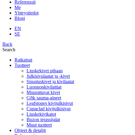
Referenssit
Me
Yhteystiedot
Blogi
EN
SE
Back
Search
Ratkaisut
Tuotteet
Liuskekivet pihaan
Julkisivulaatat ja -kivet
Sisustuskivet ja kivilaatat
Luonnonkivilattiat
Muurattavat kivet
Gftk sauma-aineet
Leafstones kivijulkisivut
Cupaclad kivijulkisivut
Liuskekivikatot
Buzon terassijalat
Muut tuotteet
Ohjeet & detaljit